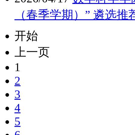
（春季学期）” 遴选推
开始
上一页
1
2
3
4
5
6