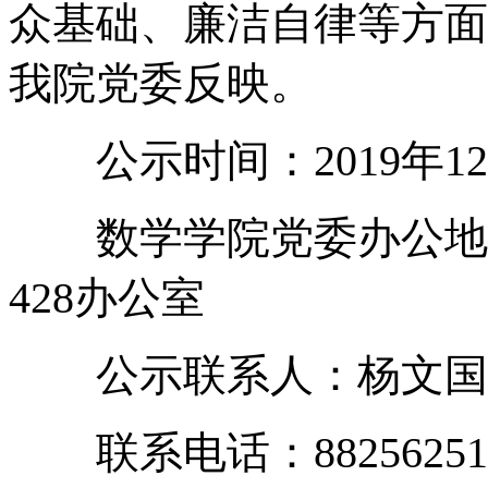
众基础、廉洁自律等方面
我院党委反映。
公示时间：2019年12月
数学学院党委办公地址
428办公室
公示联系人：杨文国
联系电话：88256251