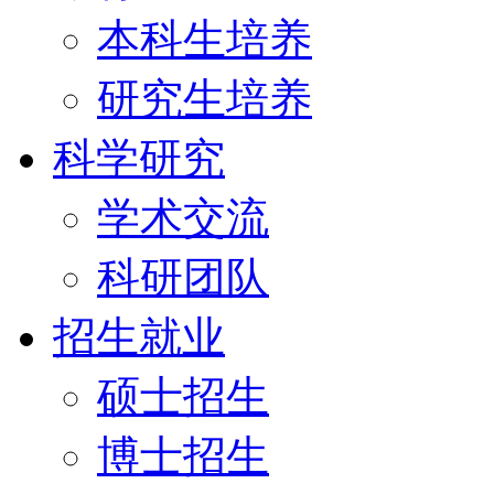
本科生培养
研究生培养
科学研究
学术交流
科研团队
招生就业
硕士招生
博士招生