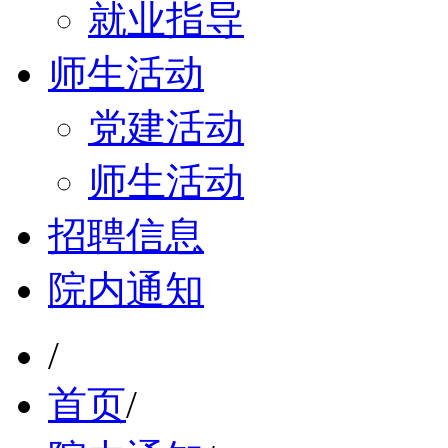
就业指导
师生活动
党建活动
师生活动
招聘信息
院内通知
/
首页
/