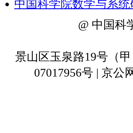
中国科学院数学与系统
@ 中国科
地址：
景山区玉泉路19号（甲）
07017956号 | 京公