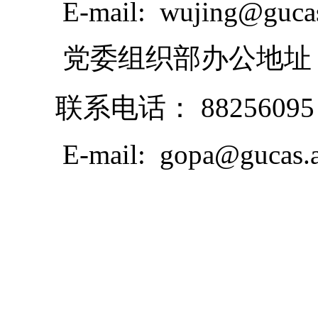
E-mail: wujing@gucas.
党委组织部办公地址：玉
联系电话： 88256095；
E-mail: gopa@gucas.a
数学
20