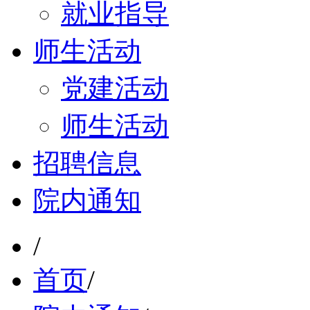
就业指导
师生活动
党建活动
师生活动
招聘信息
院内通知
/
首页
/