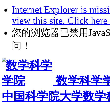
Internet Explorer is miss
view this site. Click her
您的浏览器已禁用JavaScr
问！
数学科学
中国科学院大学数学